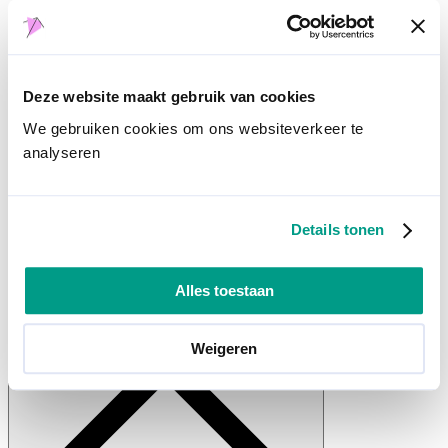
Ja
, dan kan je projecten toevoegen.
Login
Deze website maakt gebruik van cookies
Ben je
architect
en
nog geen lid van nav?
Word NAV-lid
We gebruiken cookies om ons websiteverkeer te
© 2026 NAV vzw
analyseren
Privacy statement
Details tonen
Alles toestaan
Weigeren